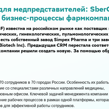
для медпредставителей: Sbe
 бизнес-процессы фармкомпа
) известна на российском рынке как поставщик 
ических, гинекологических, пульмонологических 
есть собственный завод Simpex Pharma и три зав
 Biotech Inc). Предыдущая CRM перестала соотве
 компании решили создать новую. За помощью об
0 сотрудников в 70 городах России. Особенность их работы
вие со специалистами различных направлений медицины,
оловным офисом. Ключевой задачей менеджмента компании
ение рабочих процессов в рамках одной платформы, котора
ов для эффективной работы сотрудников.