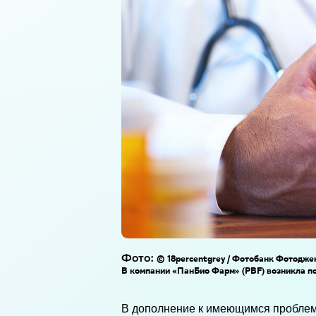
Фото:
© 18percentgrey / Фотобанк Фотодже
В компании «ПанБио Фарм» (PBF) возникла п
В дополнение к имеющимся проблема