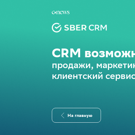
CRM возможн
продажи, маркети
клиентский серви
На главную