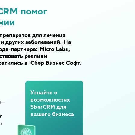
rCRM помог
нии
препаратов для лечения
и других заболеваний. На
ода-партнера: Micro Labs,
тствовать реалиям
ратились в Сбер Бизнес Софт.
Узнайте о
возможностях
 –
SberCRM для
вашего бизнеса
 в
я