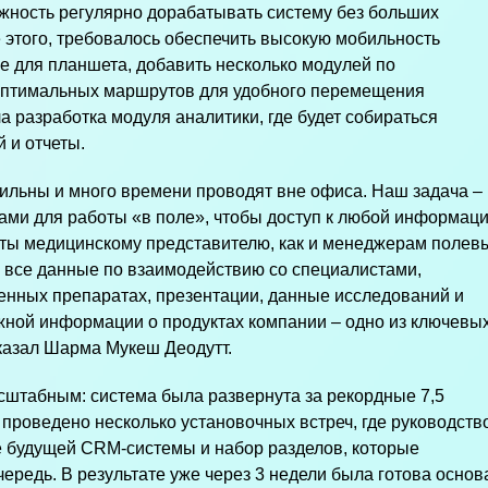
ожность регулярно дорабатывать систему без больших
 этого, требовалось обеспечить высокую мобильность
е для планшета, добавить несколько модулей по
оптимальных маршрутов для удобного перемещения
а разработка модуля аналитики, где будет собираться
 и отчеты.
льны и много времени проводят вне офиса. Наш задача –
ами для работы «в поле», чтобы доступ к любой информац
ты медицинскому представителю, как и менеджерам полев
й все данные по взаимодействию со специалистами,
нных препаратах, презентации, данные исследований и
ажной информации о продуктах компании – одно из ключевы
казал Шарма Мукеш Деодутт.
сштабным: система была развернута за рекордные 7,5
проведено несколько установочных встреч, где руководств
е будущей CRM-системы и набор разделов, которые
ередь. В результате уж
е через 3 недели была готова основ