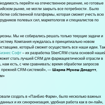
одимость перейти на отечественное решение, но готовые
ийском рынке, не могли закрыть все потребности . Было
аботке собственной платформы, которая сможет учесть всю
рудников полевых сил, маркетологов и специалистов по
иозны. Мы не собирались решать только текущие задачи и
стему. Компания нуждалась в принципиально новом
оставщике, который сможет осуществить все наши идеи. Та
Бизнес Софт
– их разработка SberCRM стала основой наше
может стать лучшей CRM для фармацевтической отрасли в
, нам есть, с чем сравнивать: время обработки запросов
 с прежней CRM-системой», —
,
Шарма Мукеш Деодутт
рм»
овали создать в «ПанБио Фарм», было несколько важных
данных и их синхронизация, удобная работа как в он-лайн,