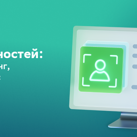
остей:
нг,
с